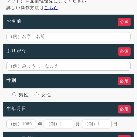
マット）を互換性優先にしてください
詳しい操作方法は
こちら
お名前
必須
ふりがな
必須
性別
必須
男性
女性
生年月日
必須
年
月
日